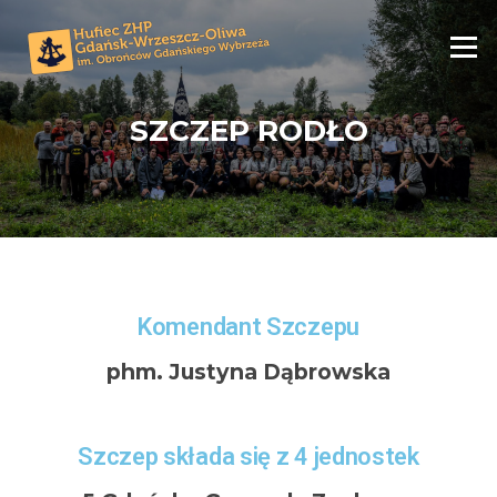
Menu
SZCZEP RODŁO
Komendant Szczepu
phm. Justyna Dąbrowska
Szczep składa się z 4 jednostek