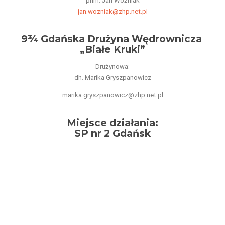
phm. Jan Woźniak
jan.wozniak@zhp.net.pl
9¾ Gdańska Drużyna Wędrownicza
„Białe Kruki”
Drużynowa:
dh. Marika Gryszpanowicz
marika.gryszpanowicz@zhp.net.pl
Miejsce działania:
SP nr 2 Gdańsk